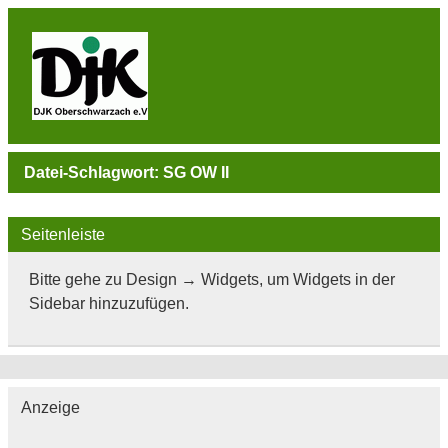
Skip
to
content
DJK
Oberschwarzach
Sport & Sebastianihaus & Sportbar / Sky … WIR
BEWEGEN! … Sport & Engagement
Datei-Schlagwort:
SG OW II
Seitenleiste
Bitte gehe zu Design → Widgets, um Widgets in der
Sidebar hinzuzufügen.
Anzeige