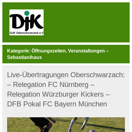
Skip
to
content
DJK
Oberschwarzach
Sport & Sebastianihaus & Sportbar / Sky … WIR
BEWEGEN! … Sport & Engagement
Kategorie:
Öffnungszeiten, Veranstaltungen –
Sebastianihaus
Live-Übertragungen Oberschwarzach:
– Relegation FC Nürnberg –
Relegation Würzburger Kickers –
DFB Pokal FC Bayern München