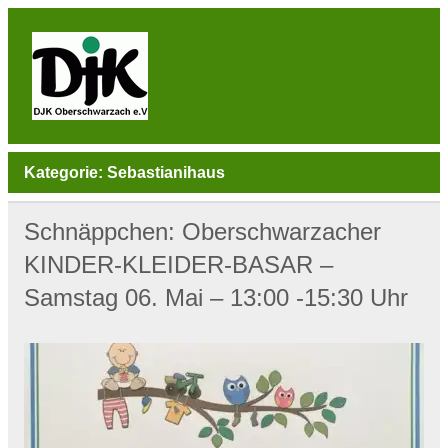
Skip
to
content
DJK
Oberschwarzach
Sport & Sebastianihaus & Sportbar / Sky … WIR
BEWEGEN! … Sport & Engagement
Kategorie:
Sebastianihaus
Schnäppchen: Oberschwarzacher
KINDER-KLEIDER-BASAR –
Samstag 06. Mai – 13:00 -15:30 Uhr