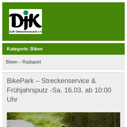
Skip
to
content
DJK
Oberschwarzach
Sport & Sebastianihaus & Sportbar / Sky … WIR
BEWEGEN! … Sport & Engagement
Kategorie:
Biken
Biken – Radsport
BikePark – Streckenservice &
Frühjahrsputz -Sa. 16.03. ab 10:00
Uhr