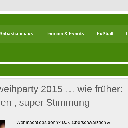
chwarzach
Sebastianihaus
Termine & Events
Fußball
R BEWEGEN! … Sport & Engagement
eihparty 2015 … wie früher:
nzen , super Stimmung
– Wer macht das denn? DJK Oberschwarzach &