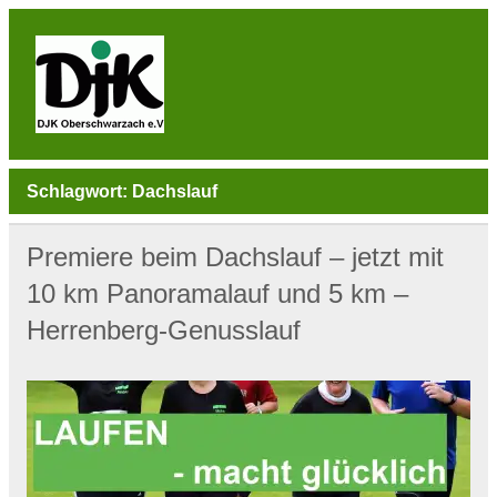
Skip
to
content
DJK
Oberschwarzach
Sport & Sebastianihaus & Sportbar / Sky … WIR
BEWEGEN! … Sport & Engagement
Schlagwort:
Dachslauf
Premiere beim Dachslauf – jetzt mit
10 km Panoramalauf und 5 km –
Herrenberg-Genusslauf