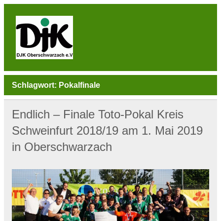
Skip
to
content
DJK
Oberschwarzach
Sport & Sebastianihaus & Sportbar / Sky … WIR
BEWEGEN! … Sport & Engagement
Schlagwort:
Pokalfinale
Endlich – Finale Toto-Pokal Kreis
Schweinfurt 2018/19 am 1. Mai 2019
in Oberschwarzach