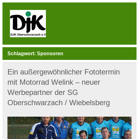
Skip
to
content
DJK
Oberschwarzach
Sport & Sebastianihaus & Sportbar / Sky … WIR
BEWEGEN! … Sport & Engagement
Schlagwort:
Sponsoren
Ein außergewöhnlicher Fototermin
mit Motorrad Welink – neuer
Werbepartner der SG
Oberschwarzach / Wiebelsberg