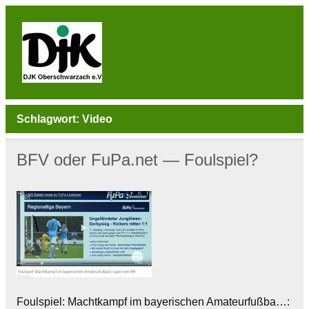
Skip
to
content
DJK
Oberschwarzach
Sport & Sebastianihaus & Sportbar / Sky … WIR
BEWEGEN! … Sport & Engagement
Schlagwort:
Video
BFV oder FuPa.net — Foulspiel?
Foulspiel: Machtkampf im bayerischen Amateurfußba…: