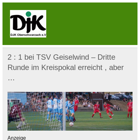
Skip
to
content
DJK
Oberschwarzach
Sport & Sebastianihaus & Sportbar / Sky … WIR
BEWEGEN! … Sport & Engagement
2 : 1 bei TSV Geiselwind – Dritte
Runde im Kreispokal erreicht , aber
…
Anzeige