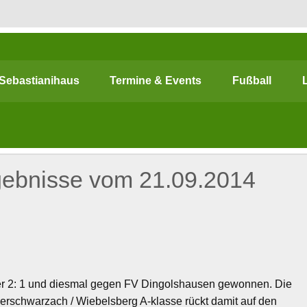
chwarzach
Sebastianihaus
Termine & Events
Fußball
R BEWEGEN! … Sport & Engagement
ergebnisse vom 21.09.2014
 2: 1 und diesmal gegen FV Dingolshausen gewonnen. Die
rschwarzach / Wiebelsberg A-klasse rückt damit auf den