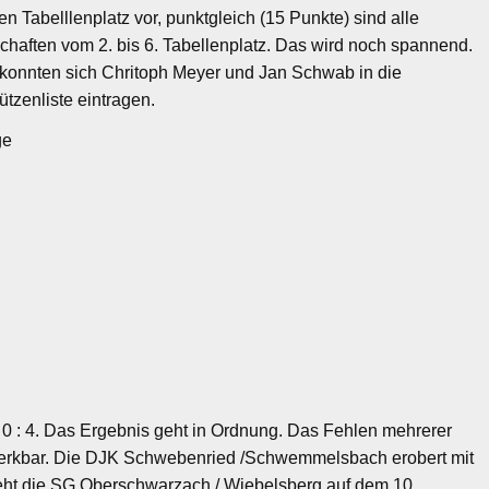
en Tabelllenplatz vor, punktgleich (15 Punkte) sind alle
haften vom 2. bis 6. Tabellenplatz. Das wird noch spannend.
konnten sich Chritoph Meyer und Jan Schwab in die
ützenliste eintragen.
ge
 0 : 4. Das Ergebnis geht in Ordnung. Das Fehlen mehrerer
merkbar. Die DJK Schwebenried /Schwemmelsbach erobert mit
teht die SG Oberschwarzach / Wiebelsberg auf dem 10 .