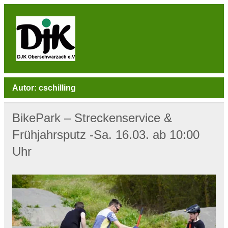
Skip
to
content
DJK
Oberschwarzach
Sport & Sebastianihaus & Sportbar / Sky … WIR
BEWEGEN! … Sport & Engagement
Autor:
cschilling
BikePark – Streckenservice &
Frühjahrsputz -Sa. 16.03. ab 10:00
Uhr