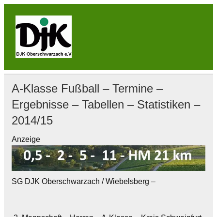
Skip
to
content
DJK
Oberschwarzach
Sport & Sebastianihaus & Sportbar / Sky … WIR
BEWEGEN! … Sport & Engagement
A-Klasse Fußball – Termine –
Ergebnisse – Tabellen – Statistiken –
2014/15
Anzeige
SG DJK Oberschwarzach / Wiebelsberg –