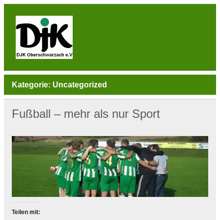
Skip
to
content
DJK
Oberschwarzach
Sport & Sebastianihaus & Sportbar / Sky … WIR
BEWEGEN! … Sport & Engagement
Kategorie:
Uncategorized
Fußball – mehr als nur Sport
Teilen mit: