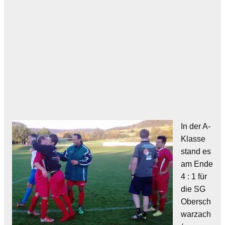
In der A-
Klasse
stand es
am Ende
4 : 1 für
die SG
Obersch
warzach