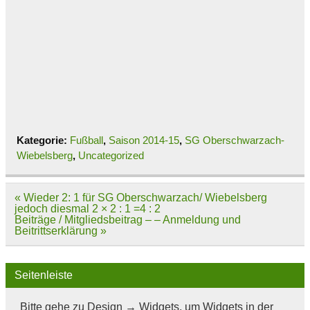
Kategorie:
Fußball
,
Saison 2014-15
,
SG Oberschwarzach-
Wiebelsberg
,
Uncategorized
Beitragsnavigation
« Wieder 2: 1 für SG Oberschwarzach/ Wiebelsberg
jedoch diesmal 2 × 2 : 1 =4 : 2
Beiträge / Mitgliedsbeitrag – – Anmeldung und
Beitrittserklärung »
Seitenleiste
Bitte gehe zu Design → Widgets, um Widgets in der