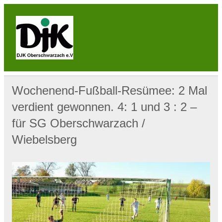
Skip
to
content
DJK
Oberschwarzach
Sport & Sebastianihaus & Sportbar / Sky … WIR
BEWEGEN! … Sport & Engagement
Wochenend-Fußball-Resümee: 2 Mal
verdient gewonnen. 4: 1 und 3 : 2 –
für SG Oberschwarzach /
Wiebelsberg