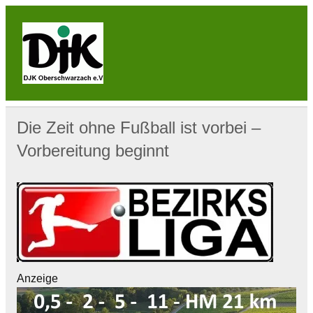
Skip
to
content
DJK
Oberschwarzach
Sport & Sebastianihaus & Sportbar / Sky … WIR
BEWEGEN! … Sport & Engagement
Die Zeit ohne Fußball ist vorbei –
Vorbereitung beginnt
Anzeige