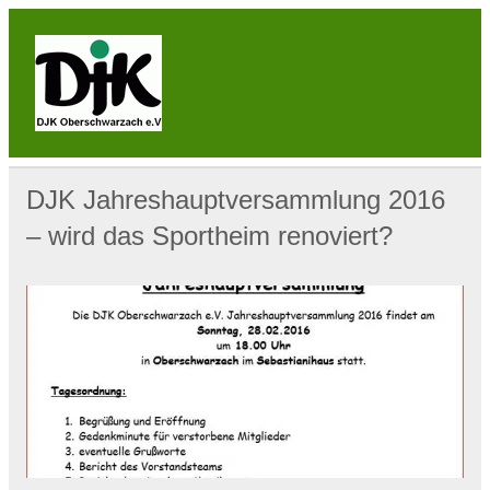
Skip
to
content
DJK
Oberschwarzach
Sport & Sebastianihaus & Sportbar / Sky … WIR
BEWEGEN! … Sport & Engagement
DJK Jahreshauptversammlung 2016
– wird das Sportheim renoviert?