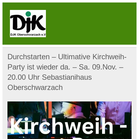
Skip
to
content
DJK
Oberschwarzach
Sport & Sebastianihaus & Sportbar / Sky … WIR
BEWEGEN! … Sport & Engagement
Durchstarten – Ultimative Kirchweih-
Party ist wieder da. – Sa. 09.Nov. –
20.00 Uhr Sebastianihaus
Oberschwarzach