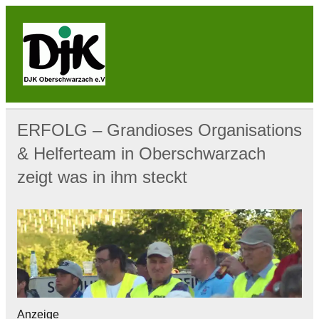
Skip
to
content
DJK
Oberschwarzach
Sport & Sebastianihaus & Sportbar / Sky … WIR
BEWEGEN! … Sport & Engagement
ERFOLG – Grandioses Organisations
& Helferteam in Oberschwarzach
zeigt was in ihm steckt
Anzeige