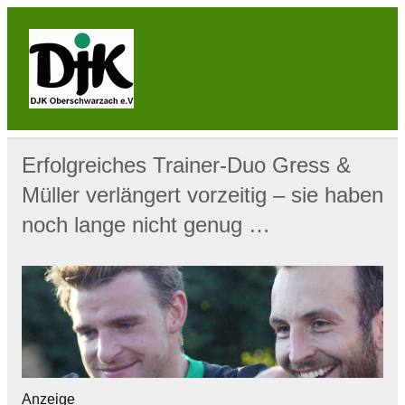
Skip
to
content
DJK
Oberschwarzach
Sport & Sebastianihaus & Sportbar / Sky … WIR
BEWEGEN! … Sport & Engagement
Erfolgreiches Trainer-Duo Gress &
Müller verlängert vorzeitig – sie haben
noch lange nicht genug …
Anzeige