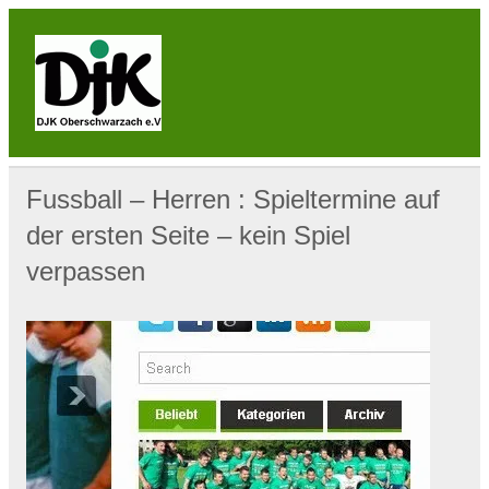
Skip
to
content
DJK
Oberschwarzach
Sport & Sebastianihaus & Sportbar / Sky … WIR
BEWEGEN! … Sport & Engagement
Fussball – Herren : Spieltermine auf
der ersten Seite – kein Spiel
verpassen