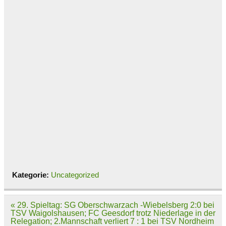
Kategorie:
Uncategorized
Beitragsnavigation
« 29. Spieltag: SG Oberschwarzach -Wiebelsberg 2:0 bei
TSV Waigolshausen; FC Geesdorf trotz Niederlage in der
Relegation; 2.Mannschaft verliert 7 : 1 bei TSV Nordheim