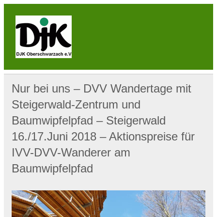
Skip
to
content
DJK
Oberschwarzach
Sport & Sebastianihaus & Sportbar / Sky … WIR
BEWEGEN! … Sport & Engagement
Nur bei uns – DVV Wandertage mit
Steigerwald-Zentrum und
Baumwipfelpfad – Steigerwald
16./17.Juni 2018 – Aktionspreise für
IVV-DVV-Wanderer am
Baumwipfelpfad