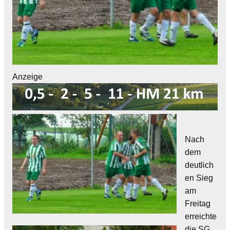
Anzeige
Nach
dem
deutlich
en Sieg
am
Freitag
erreichte
die SG