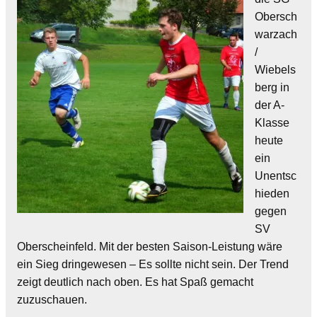
Obersch
warzach
/
Wiebels
berg in
der A-
Klasse
heute
ein
Unentsc
hieden
gegen
SV
Oberscheinfeld. Mit der besten Saison-Leistung wäre
ein Sieg dringewesen – Es sollte nicht sein. Der Trend
zeigt deutlich nach oben. Es hat Spaß gemacht
zuzuschauen.