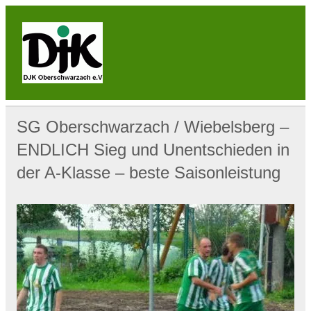
Skip
to
content
DJK
Oberschwarzach
Sport & Sebastianihaus & Sportbar / Sky … WIR
BEWEGEN! … Sport & Engagement
SG Oberschwarzach / Wiebelsberg –
ENDLICH Sieg und Unentschieden in
der A-Klasse – beste Saisonleistung