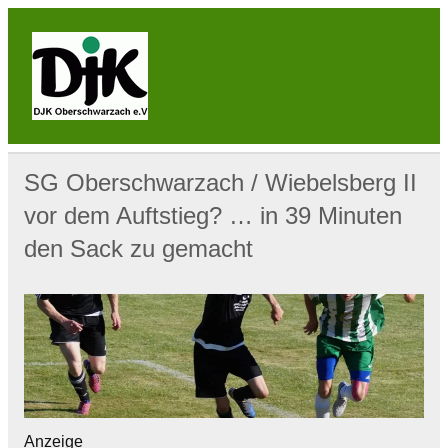
Skip
to
content
DJK
Oberschwarzach
Sport & Sebastianihaus & Sportbar / Sky … WIR
BEWEGEN! … Sport & Engagement
SG Oberschwarzach / Wiebelsberg II
vor dem Auftstieg? … in 39 Minuten
den Sack zu gemacht
Anzeige