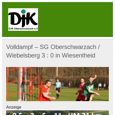
Skip
to
content
DJK
Oberschwarzach
Sport & Sebastianihaus & Sportbar / Sky … WIR
BEWEGEN! … Sport & Engagement
Volldampf – SG Oberschwarzach /
Wiebelsberg 3 : 0 in Wiesentheid
Anzeige