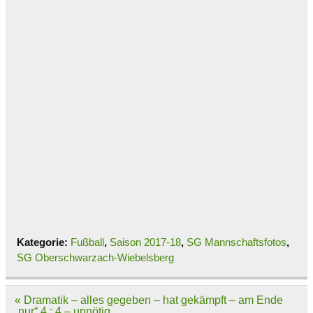
Kategorie:
Fußball
,
Saison 2017-18
,
SG Mannschaftsfotos
,
SG Oberschwarzach-Wiebelsberg
Beitragsnavigation
« Dramatik – alles gegeben – hat gekämpft – am Ende
„nur“ 4 : 4 – unnötig