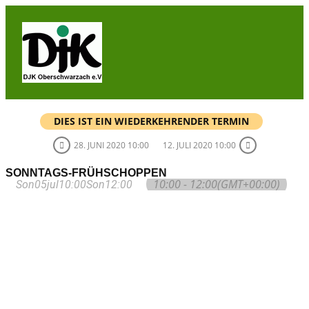
Skip
to
content
DJK
Oberschwarzach
Sport & Sebastianihaus & Sportbar / Sky … WIR
BEWEGEN! … Sport & Engagement
DIES IST EIN WIEDERKEHRENDER TERMIN
28. JUNI 2020 10:00
12. JULI 2020 10:00
SONNTAGS-FRÜHSCHOPPEN
10:00 - 12:00
(GMT+00:00)
Son
05
jul
10:00
Son
12:00